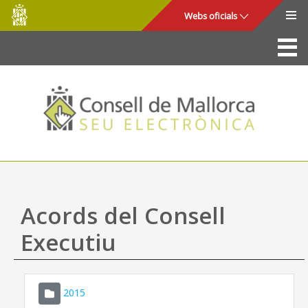
Consell
Salta al contingut principal
Webs oficials
de
Mallorca
La Seu
Consell de Mallorca
Accés i seguretat
Utilitats
Tràmits i serveis
Acords del Consell
Mapa web
Executiu
Ajuda
2015