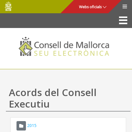
Consell
Salta al contingut principal
Webs oficials
de
Mallorca
La Seu
Consell de Mallorca
Accés i seguretat
Utilitats
Tràmits i serveis
Acords del Consell
Mapa web
Executiu
Ajuda
2015