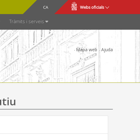
CA
ES
Webs oficials
SPARÈNCIA
Tràmits i serveis
Mapa web
Ajuda
utiu