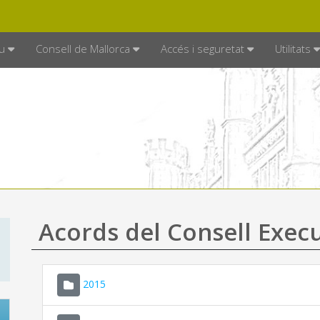
DE MALLORCA
MALLORCA.ES
TRAN
SEU ELECTRÒNICA
u
Consell de Mallorca
Accés i seguretat
Utilitats
Acords del Consell Exec
2015