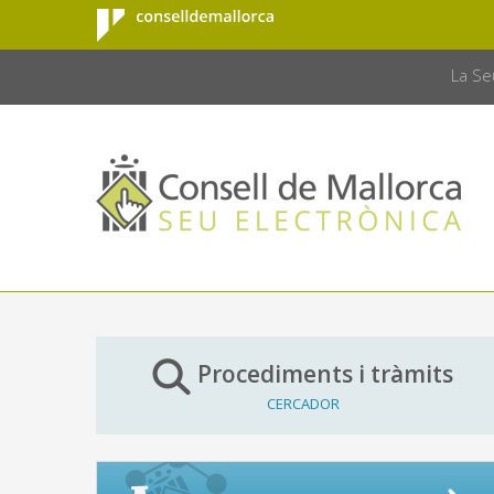
Consell de
Salta al contingut principal
CONSELL 
Mallorca
La Se
Procediments i tràmits
CERCADOR