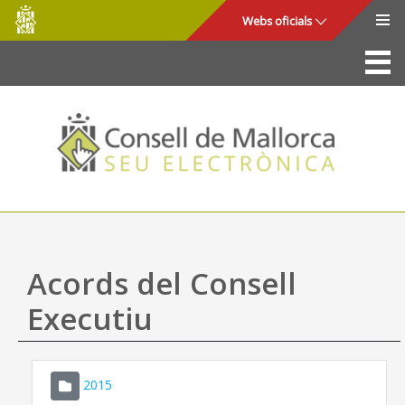
Consell
Salta al contingut principal
Webs oficials
de
Mallorca
La Seu
Consell de Mallorca
Accés i seguretat
Utilitats
Tràmits i serveis
Acords del Consell
Mapa web
Executiu
Ajuda
2015