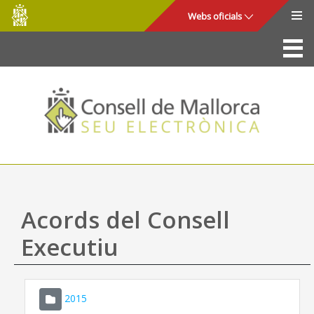
Consell
Salta al contingut principal
Webs oficials
de
Mallorca
La Seu
Consell de Mallorca
Accés i seguretat
Utilitats
Tràmits i serveis
Acords del Consell
Mapa web
Executiu
Ajuda
2015