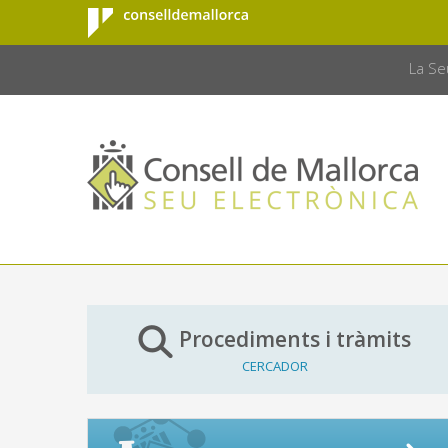
Consell de
Salta al contingut principal
CONSELL 
Mallorca
La Se
Procediments i tràmits
CERCADOR