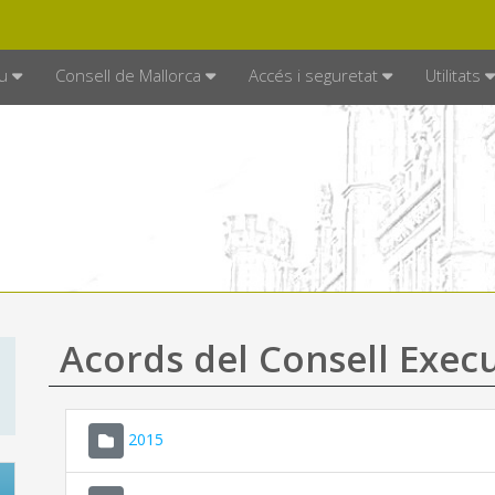
DE MALLORCA
MALLORCA.ES
TRAN
SEU ELECTRÒNICA
u
Consell de Mallorca
Accés i seguretat
Utilitats
Acords del Consell Exec
2015