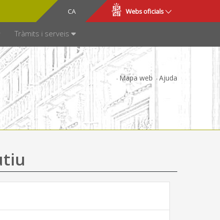
CA
ES
Webs oficials
SPARÈNCIA
Tràmits i serveis
Mapa web
Ajuda
utiu