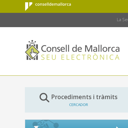
Consell de
Salta al contingut principal
CONSELL 
Mallorca
La Se
Procediments i tràmits
CERCADOR