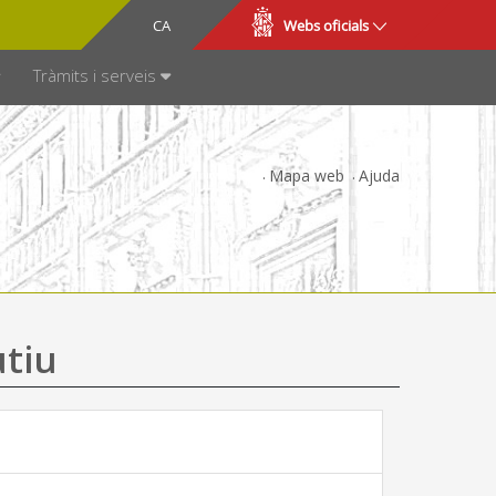
CA
ES
Webs oficials
SPARÈNCIA
Tràmits i serveis
Mapa web
Ajuda
utiu