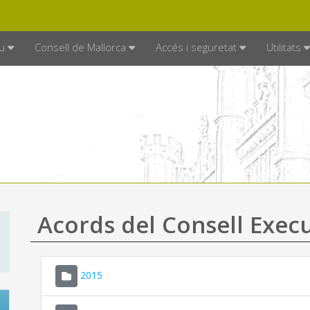
DE MALLORCA
MALLORCA.ES
TRAN
SEU ELECTRÒNICA
u
Consell de Mallorca
Accés i seguretat
Utilitats
Acords del Consell Exec
2015