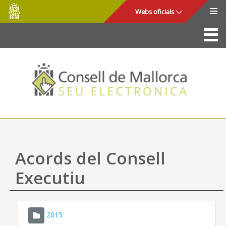
Consell
Salta al contingut principal
Webs oficials
de
Mallorca
La Seu
Consell de Mallorca
Accés i seguretat
Utilitats
Tràmits i serveis
Acords del Consell
Mapa web
Executiu
Ajuda
2015