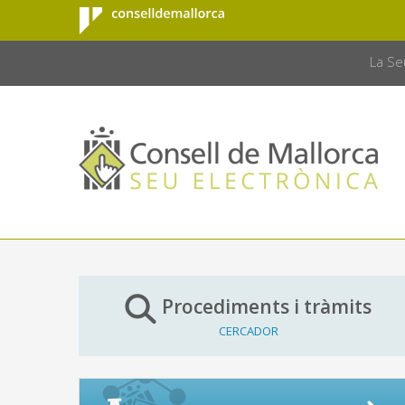
Consell de
Salta al contingut principal
CONSELL 
Mallorca
La Se
Procediments i tràmits
CERCADOR