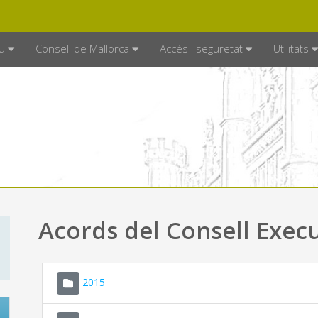
DE MALLORCA
MALLORCA.ES
TRAN
SEU ELECTRÒNICA
u
Consell de Mallorca
Accés i seguretat
Utilitats
Acords del Consell Exec
2015