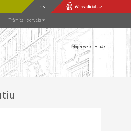
CA
ES
Webs oficials
SPARÈNCIA
Tràmits i serveis
Mapa web
Ajuda
utiu