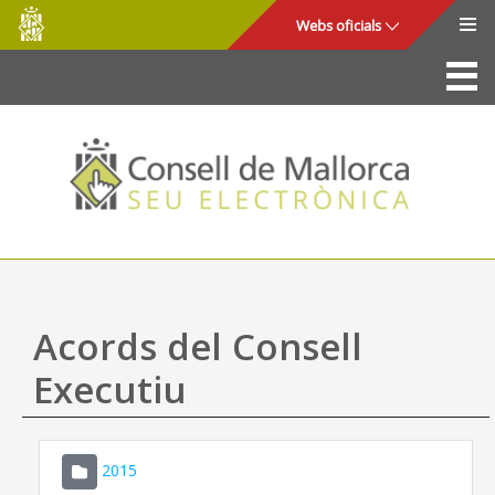
Consell
Salta al contingut principal
Webs oficials
de
Mallorca
La Seu
Consell de Mallorca
Accés i seguretat
Utilitats
Tràmits i serveis
Acords del Consell
Mapa web
Executiu
Ajuda
2015