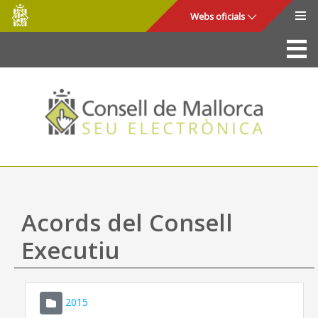
Consell
Salta al contingut principal
Webs oficials
de
Mallorca
La Seu
Consell de Mallorca
Accés i seguretat
Utilitats
Tràmits i serveis
Acords del Consell
Mapa web
Executiu
Ajuda
2015