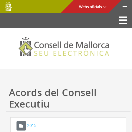
Consell
Salta al contingut principal
Webs oficials
de
Mallorca
La Seu
Consell de Mallorca
Accés i seguretat
Utilitats
Tràmits i serveis
Acords del Consell
Mapa web
Executiu
Ajuda
2015