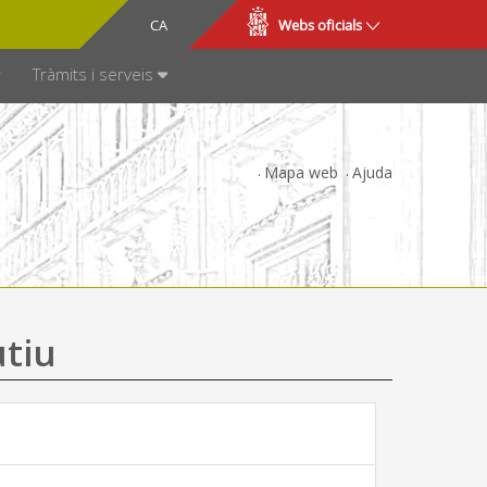
CA
ES
Webs oficials
SPARÈNCIA
Tràmits i serveis
Mapa web
Ajuda
utiu