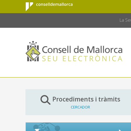
Consell de
Salta al contingut principal
CONSELL 
Mallorca
La Se
Procediments i tràmits
CERCADOR