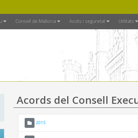
DE MALLORCA
MALLORCA.ES
TRAN
SEU ELECTRÒNICA
u
Consell de Mallorca
Accés i seguretat
Utilitats
Acords del Consell Exec
2015