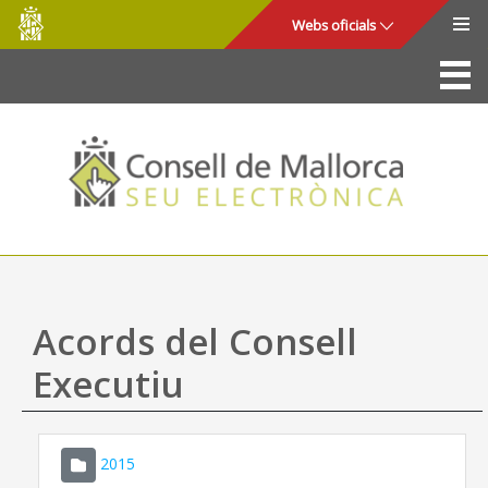
Consell
Salta al contingut principal
Webs oficials
de
Mallorca
La Seu
Consell de Mallorca
Accés i seguretat
Utilitats
Tràmits i serveis
Acords del Consell
Mapa web
Executiu
Ajuda
2015