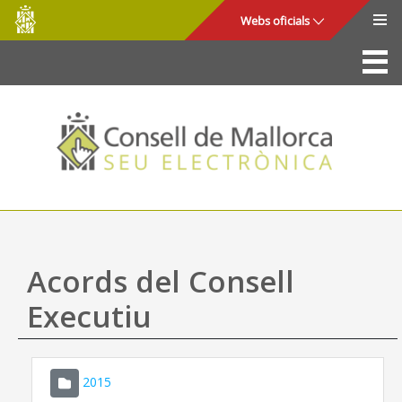
Consell
Salta al contingut principal
Webs oficials
de
Mallorca
La Seu
Consell de Mallorca
Accés i seguretat
Utilitats
Tràmits i serveis
Acords del Consell
Mapa web
Executiu
Ajuda
2015