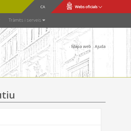
CA
ES
Webs oficials
SPARÈNCIA
Tràmits i serveis
Mapa web
Ajuda
utiu