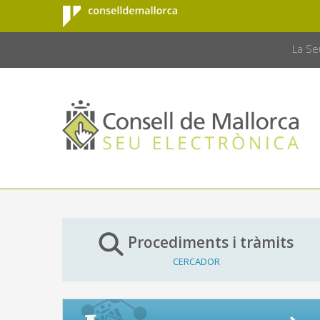
Consell de
Salta al contingut principal
CONSELL 
Mallorca
La Se
Procediments i tràmits
CERCADOR