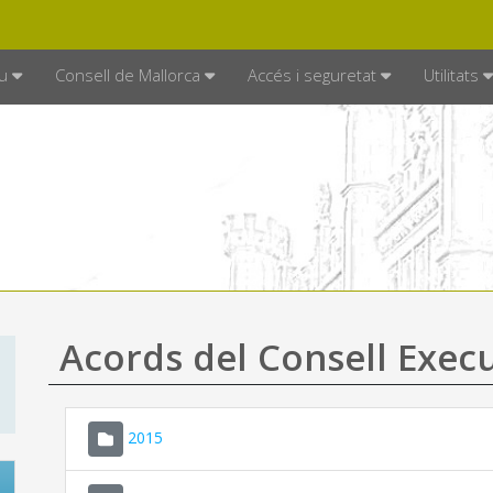
DE MALLORCA
MALLORCA.ES
TRAN
SEU ELECTRÒNICA
u
Consell de Mallorca
Accés i seguretat
Utilitats
Acords del Consell Exec
2015