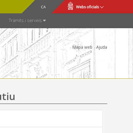
CA
ES
Webs oficials
SPARÈNCIA
Tràmits i serveis
Mapa web
Ajuda
utiu