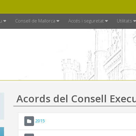
DE MALLORCA
MALLORCA.ES
TRAN
SEU ELECTRÒNICA
u
Consell de Mallorca
Accés i seguretat
Utilitats
Acords del Consell Exec
2015