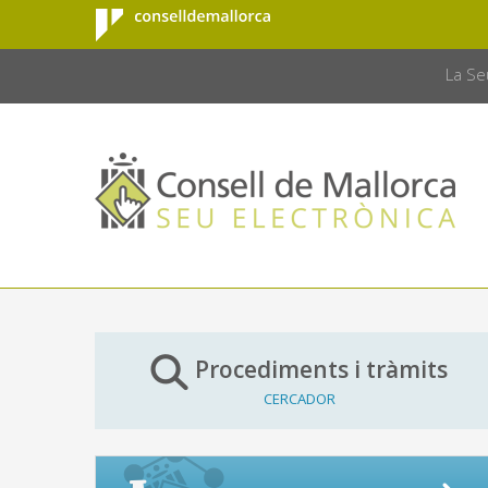
Consell de
Salta al contingut principal
CONSELL 
Mallorca
La Se
Procediments i tràmits
CERCADOR