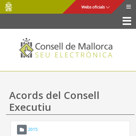
Consell
Salta al contingut principal
Webs oficials
de
Mallorca
La Seu
Consell de Mallorca
Accés i seguretat
Utilitats
Tràmits i serveis
Acords del Consell
Mapa web
Executiu
Ajuda
2015