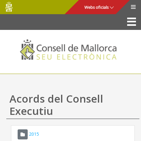
Consell
Salta al contingut principal
Webs oficials
de
Mallorca
La Seu
Consell de Mallorca
Accés i seguretat
Utilitats
Tràmits i serveis
Acords del Consell
Mapa web
Executiu
Ajuda
2015