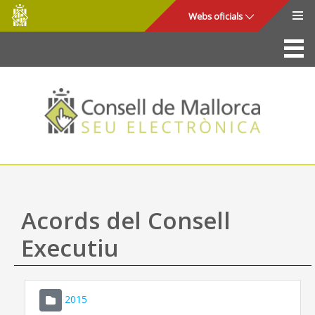
Consell
Salta al contingut principal
Webs oficials
de
Mallorca
La Seu
Consell de Mallorca
Accés i seguretat
Utilitats
Tràmits i serveis
Acords del Consell
Mapa web
Executiu
Ajuda
2015