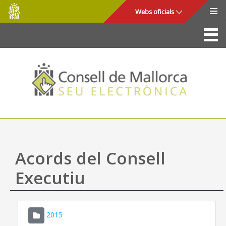
Consell
Salta al contingut principal
Webs oficials
de
Mallorca
La Seu
Consell de Mallorca
Accés i seguretat
Utilitats
Tràmits i serveis
Acords del Consell
Mapa web
Executiu
Ajuda
2015