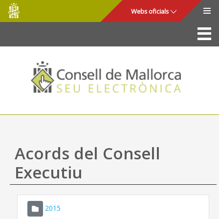
Consell
Salta al contingut principal
Webs oficials
de
Mallorca
La Seu
Consell de Mallorca
Accés i seguretat
Utilitats
Tràmits i serveis
Acords del Consell
Mapa web
Executiu
Ajuda
2015