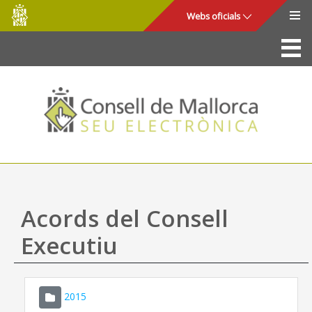
Consell
Salta al contingut principal
Webs oficials
de
Mallorca
La Seu
Consell de Mallorca
Accés i seguretat
Utilitats
Tràmits i serveis
Acords del Consell
Mapa web
Executiu
Ajuda
2015