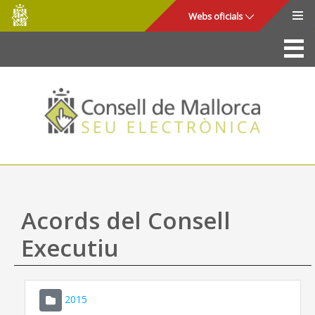
Consell
Salta al contingut principal
Webs oficials
de
Mallorca
La Seu
Consell de Mallorca
Accés i seguretat
Utilitats
Tràmits i serveis
Acords del Consell
Mapa web
Executiu
Ajuda
2015