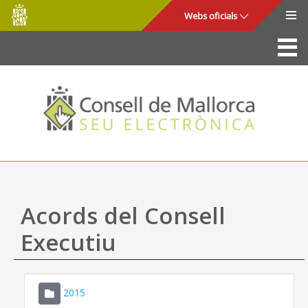
Consell
Salta al contingut principal
Webs oficials
de
Mallorca
La Seu
Consell de Mallorca
Accés i seguretat
Utilitats
Tràmits i serveis
Acords del Consell
Mapa web
Executiu
Ajuda
2015