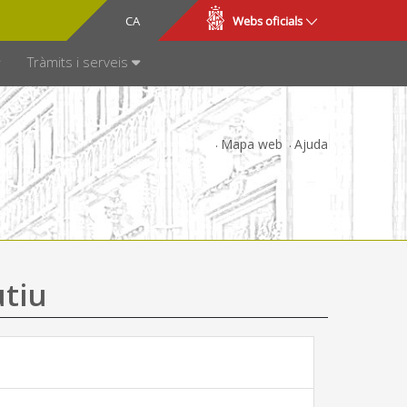
CA
ES
Webs oficials
SPARÈNCIA
Tràmits i serveis
Mapa web
Ajuda
utiu