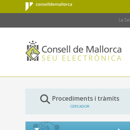
Consell de
Salta al contingut principal
CONSELL 
Mallorca
La Se
Procediments i tràmits
CERCADOR