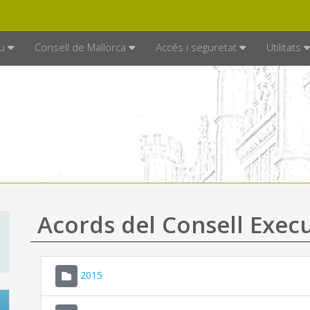
DE MALLORCA
MALLORCA.ES
TRAN
SEU ELECTRÒNICA
u
Consell de Mallorca
Accés i seguretat
Utilitats
Acords del Consell Exec
2015