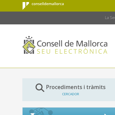
Consell de
Salta al contingut principal
CONSELL 
Mallorca
La Se
Procediments i tràmits
CERCADOR