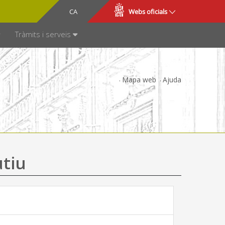
CA
ES
Webs oficials
SPARÈNCIA
Tràmits i serveis
Mapa web
Ajuda
utiu