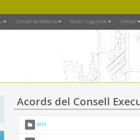
DE MALLORCA
MALLORCA.ES
TRAN
SEU ELECTRÒNICA
u
Consell de Mallorca
Accés i seguretat
Utilitats
Acords del Consell Exec
2015