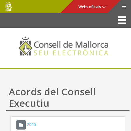
Consell
Salta al contingut principal
Webs oficials
de
Mallorca
La Seu
Consell de Mallorca
Accés i seguretat
Utilitats
Tràmits i serveis
Acords del Consell
Mapa web
Executiu
Ajuda
2015