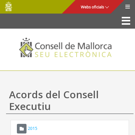
Consell
Salta al contingut principal
Webs oficials
de
Mallorca
La Seu
Consell de Mallorca
Accés i seguretat
Utilitats
Tràmits i serveis
Acords del Consell
Mapa web
Executiu
Ajuda
2015