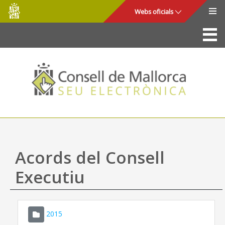
Consell
Salta al contingut principal
Webs oficials
de
Mallorca
La Seu
Consell de Mallorca
Accés i seguretat
Utilitats
Tràmits i serveis
Acords del Consell
Mapa web
Executiu
Ajuda
2015