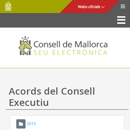
Consell
Salta al contingut principal
Webs oficials
de
Mallorca
La Seu
Consell de Mallorca
Accés i seguretat
Utilitats
Tràmits i serveis
Acords del Consell
Mapa web
Executiu
Ajuda
2015