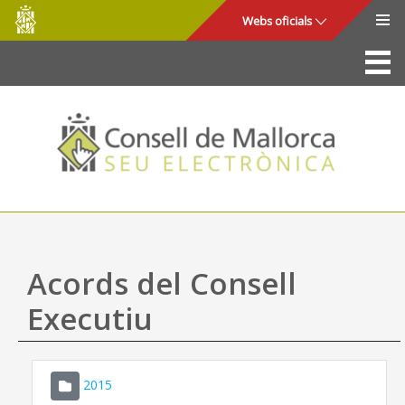
Consell
Salta al contingut principal
Webs oficials
de
Mallorca
La Seu
Consell de Mallorca
Accés i seguretat
Utilitats
Tràmits i serveis
Acords del Consell
Mapa web
Executiu
Ajuda
2015