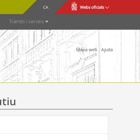
CA
ES
Webs oficials
SPARÈNCIA
Tràmits i serveis
Mapa web
Ajuda
utiu