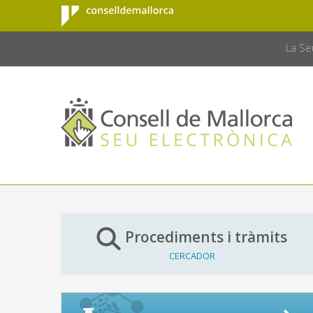
Consell de
Salta al contingut principal
CONSELL 
Mallorca
La Se
Procediments i tràmits
CERCADOR