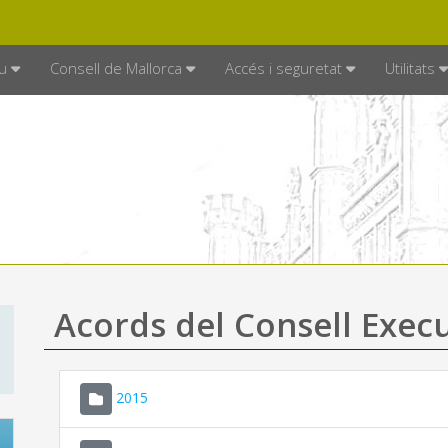
DE MALLORCA
MALLORCA.ES
TRAN
SEU ELECTRÒNICA
u
Consell de Mallorca
Accés i seguretat
Utilitats
Acords del Consell Exec
2015