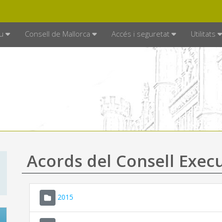
DE MALLORCA
MALLORCA.ES
TRAN
SEU ELECTRÒNICA
u
Consell de Mallorca
Accés i seguretat
Utilitats
Acords del Consell Exec
2015