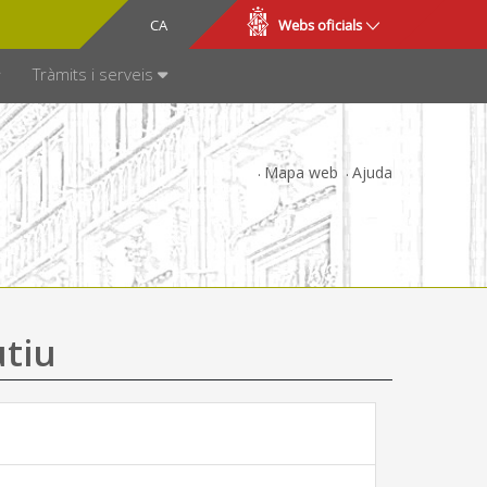
CA
ES
Webs oficials
SPARÈNCIA
Tràmits i serveis
Mapa web
Ajuda
utiu