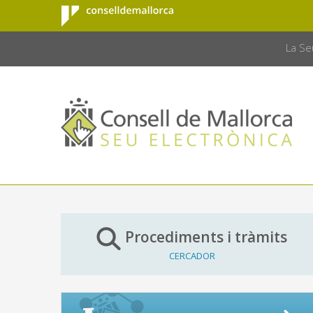
Consell de
Salta al contingut principal
CONSELL 
Mallorca
La Se
Procediments i tràmits
CERCADOR