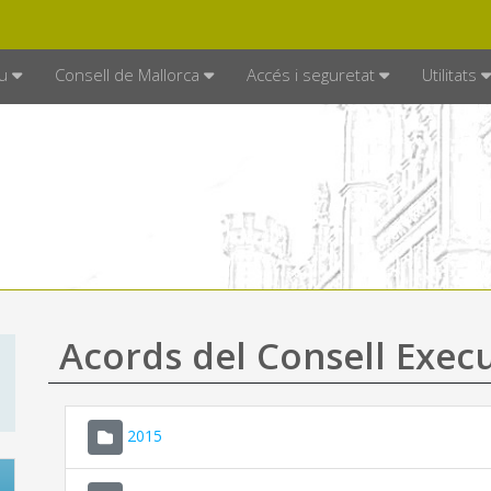
DE MALLORCA
MALLORCA.ES
TRAN
SEU ELECTRÒNICA
u
Consell de Mallorca
Accés i seguretat
Utilitats
Acords del Consell Exec
2015