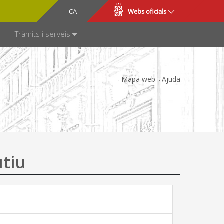
CA
ES
Webs oficials
SPARÈNCIA
Tràmits i serveis
Mapa web
Ajuda
utiu