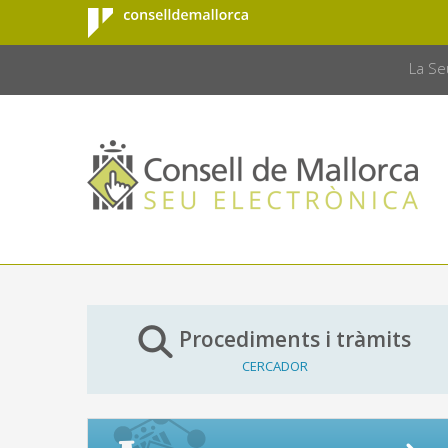
Consell de
Salta al contingut principal
CONSELL 
Mallorca
La Se
Procediments i tràmits
CERCADOR