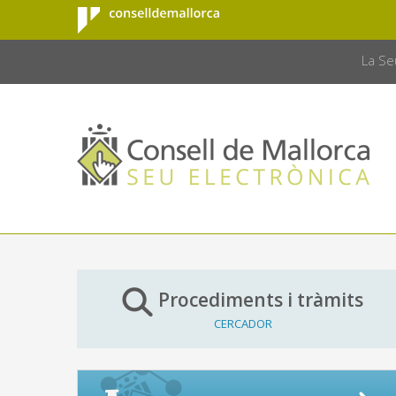
Consell de
Salta al contingut principal
CONSELL 
Mallorca
La Se
Procediments i tràmits
CERCADOR