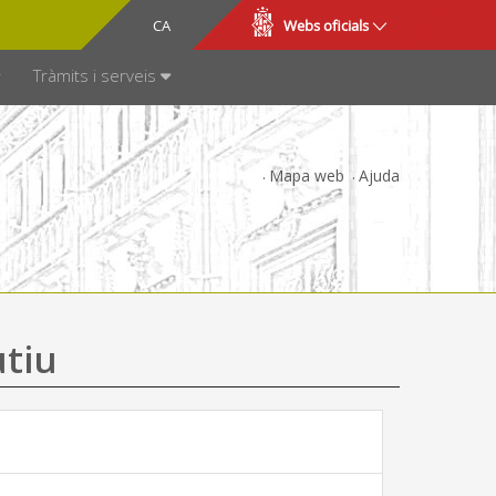
CA
ES
Webs oficials
SPARÈNCIA
Tràmits i serveis
Mapa web
Ajuda
utiu