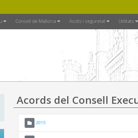
DE MALLORCA
MALLORCA.ES
TRAN
SEU ELECTRÒNICA
u
Consell de Mallorca
Accés i seguretat
Utilitats
Acords del Consell Exec
2015