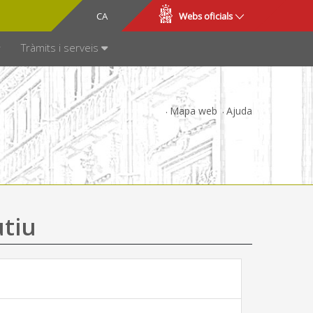
CA
ES
Webs oficials
SPARÈNCIA
Tràmits i serveis
Mapa web
Ajuda
utiu