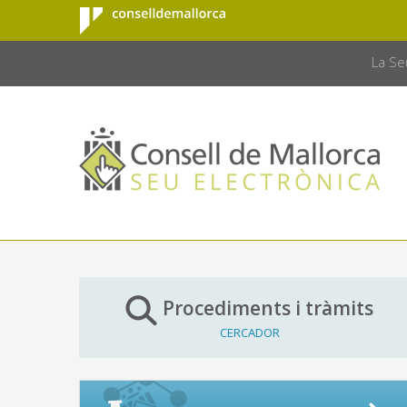
Consell de
Salta al contingut principal
CONSELL 
Mallorca
La Se
Procediments i tràmits
CERCADOR