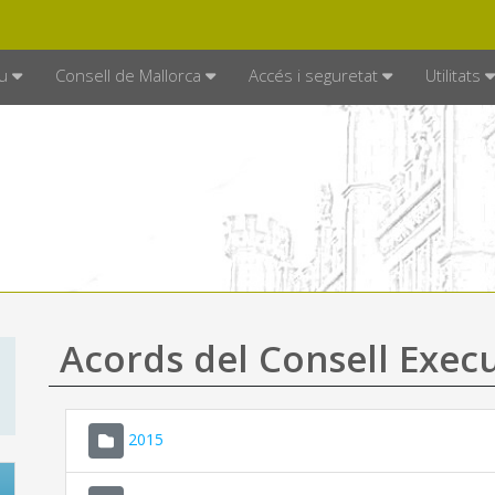
DE MALLORCA
MALLORCA.ES
TRAN
SEU ELECTRÒNICA
u
Consell de Mallorca
Accés i seguretat
Utilitats
Acords del Consell Exec
2015