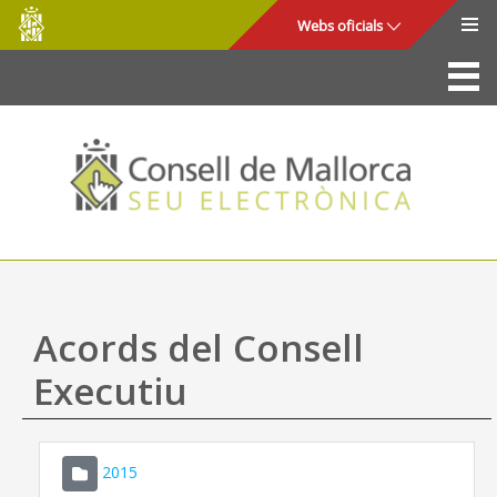
Consell
Salta al contingut principal
Webs oficials
de
Mallorca
La Seu
Consell de Mallorca
Accés i seguretat
Utilitats
Tràmits i serveis
Acords del Consell
Mapa web
Executiu
Ajuda
2015