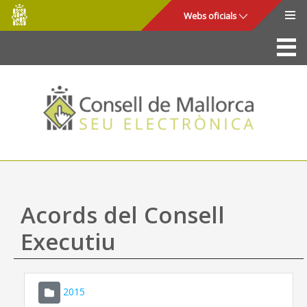
Consell
Salta al contingut principal
Webs oficials
de
Mallorca
La Seu
Consell de Mallorca
Accés i seguretat
Utilitats
Tràmits i serveis
Acords del Consell
Mapa web
Executiu
Ajuda
2015