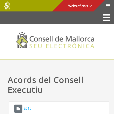
Consell
Salta al contingut principal
Webs oficials
de
Mallorca
La Seu
Consell de Mallorca
Accés i seguretat
Utilitats
Tràmits i serveis
Acords del Consell
Mapa web
Executiu
Ajuda
2015