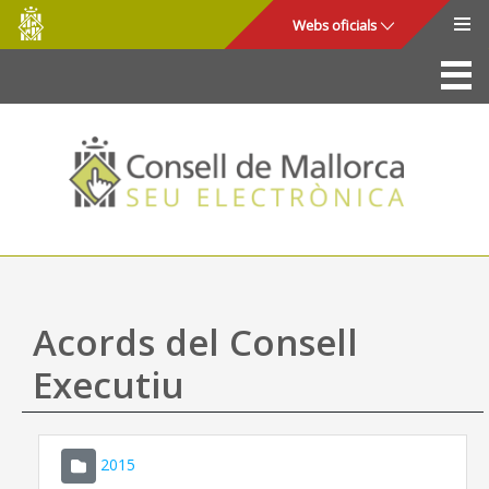
Consell
Salta al contingut principal
Webs oficials
de
Mallorca
La Seu
Consell de Mallorca
Accés i seguretat
Utilitats
Tràmits i serveis
Acords del Consell
Mapa web
Executiu
Ajuda
2015