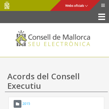
Consell
Salta al contingut principal
Webs oficials
de
Mallorca
La Seu
Consell de Mallorca
Accés i seguretat
Utilitats
Tràmits i serveis
Acords del Consell
Mapa web
Executiu
Ajuda
2015