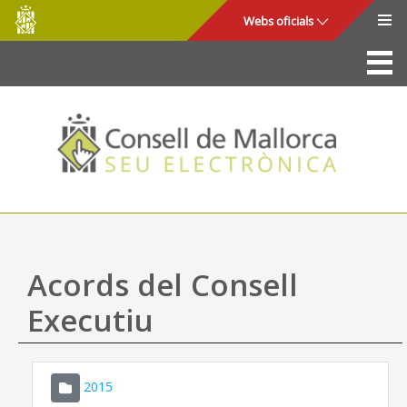
Consell
Salta al contingut principal
Webs oficials
de
Mallorca
La Seu
Consell de Mallorca
Accés i seguretat
Utilitats
Tràmits i serveis
Acords del Consell
Mapa web
Executiu
Ajuda
2015