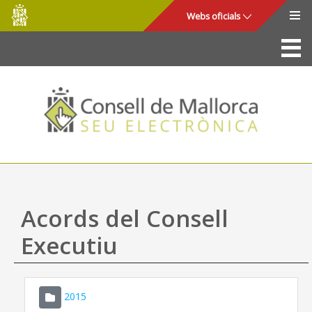
Consell
Salta al contingut principal
Webs oficials
de
Mallorca
La Seu
Consell de Mallorca
Accés i seguretat
Utilitats
Tràmits i serveis
Acords del Consell
Mapa web
Executiu
Ajuda
2015