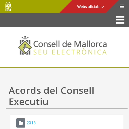
Consell
Salta al contingut principal
Webs oficials
de
Mallorca
La Seu
Consell de Mallorca
Accés i seguretat
Utilitats
Tràmits i serveis
Acords del Consell
Mapa web
Executiu
Ajuda
2015