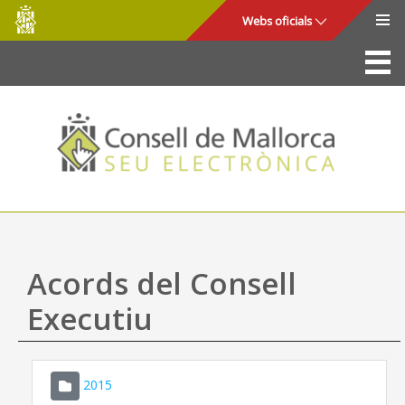
Consell
Salta al contingut principal
Webs oficials
de
Mallorca
La Seu
Consell de Mallorca
Accés i seguretat
Utilitats
Tràmits i serveis
Acords del Consell
Mapa web
Executiu
Ajuda
2015