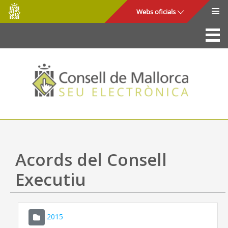
Consell
Salta al contingut principal
Webs oficials
de
Mallorca
La Seu
Consell de Mallorca
Accés i seguretat
Utilitats
Tràmits i serveis
Acords del Consell
Mapa web
Executiu
Ajuda
2015