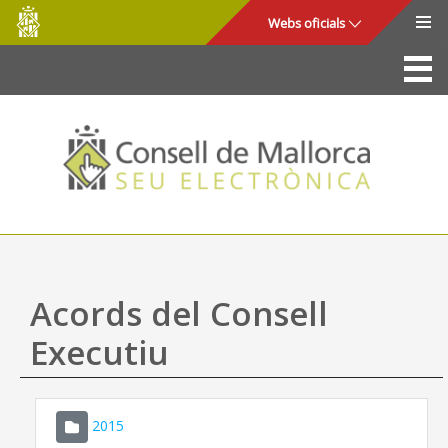
Consell
Salta al contingut principal
Webs oficials
de
Mallorca
La Seu
Consell de Mallorca
Accés i seguretat
Utilitats
Tràmits i serveis
Acords del Consell
Mapa web
Executiu
Ajuda
2015