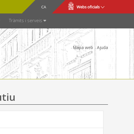
CA
ES
Webs oficials
SPARÈNCIA
Tràmits i serveis
Mapa web
Ajuda
utiu