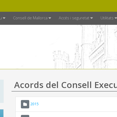
DE MALLORCA
MALLORCA.ES
TRAN
SEU ELECTRÒNICA
u
Consell de Mallorca
Accés i seguretat
Utilitats
Acords del Consell Exec
2015