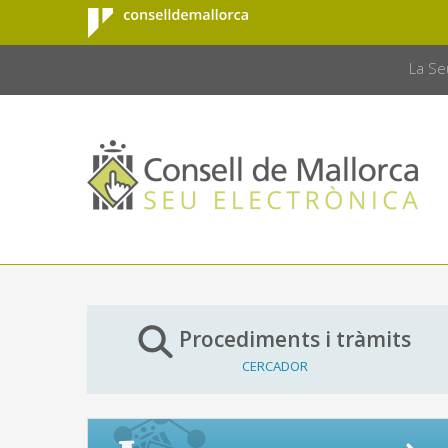
Consell de
Salta al contingut principal
CONSELL 
Mallorca
La Se
Procediments i tràmits
CERCADOR