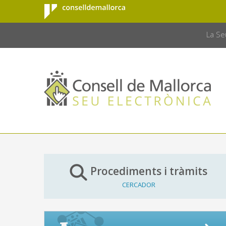
Consell de
Salta al contingut principal
CONSELL 
Mallorca
La Se
Procediments i tràmits
CERCADOR