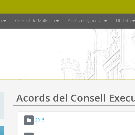
DE MALLORCA
MALLORCA.ES
TRAN
SEU ELECTRÒNICA
u
Consell de Mallorca
Accés i seguretat
Utilitats
Acords del Consell Exec
2015