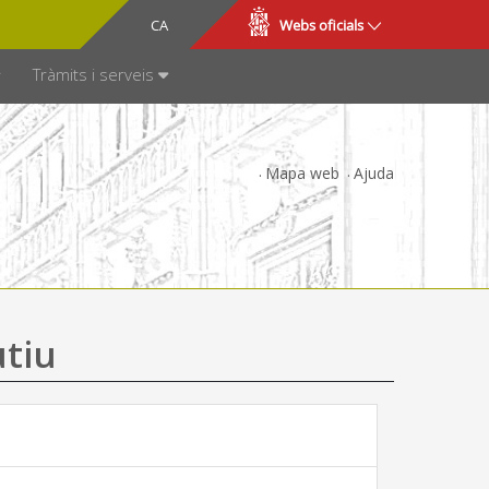
CA
ES
Webs oficials
SPARÈNCIA
Tràmits i serveis
Mapa web
Ajuda
utiu